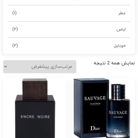
(۱)
عطر
(۲)
لباس
(۲)
موبایل
نمایش همه 2 نتیجه