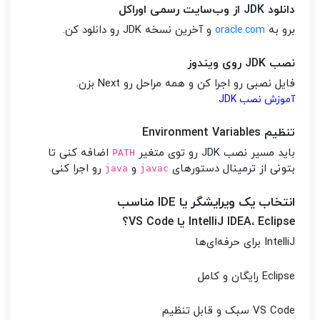
دانلود JDK از وب‌سایت رسمی اوراکل
برو به
و آخرین نسخه JDK رو دانلود کن.
oracle.com
نصب JDK روی ویندوز
فایل نصبی رو اجرا کن و همه مراحل رو Next بزن.
آموزش نصب JDK
تنظیم Environment Variables
باید مسیر نصب JDK رو توی متغیر
اضافه کنی تا
PATH
بتونی از ترمینال دستورهای
و
رو اجرا کنی.
java
javac
انتخاب یک ویرایشگر یا IDE مناسب
IntelliJ IDEA، Eclipse یا VS Code؟
IntelliJ برای حرفه‌ای‌ها
Eclipse رایگان و کامل
VS Code سبک و قابل تنظیم