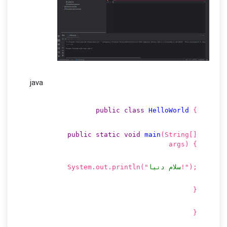
java
public
class
HelloWorld
{
public
static
void
main
(String[]
args)
{
);
!"
سلام دنیا
"
System.out.println(
}
}