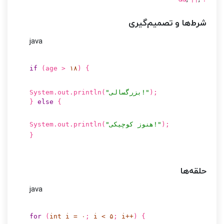
شرط‌ها و تصمیم‌گیری
java
if
(age >
۱۸
) {
);
"بزرگسالی!"
System.out.println(
}
else
{
);
"هنوز کوچیکی!"
System.out.println(
}
حلقه‌ها
java
for
(
int
i
=
۰
;
i <
۵
;
i++
) {