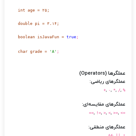
int
age
=
۲۵
;
double
pi
=
۳.۱۴
;
boolean
isJavaFun
=
true
;
char
grade
=
'A'
;
عملگرها (Operators)
عملگرهای ریاضی:
,
,
,
,
+
-
*
/
%
عملگرهای مقایسه‌ای:
,
,
,
,
,
==
!=
>
<
>=
<=
عملگرهای منطقی:
,
,
&&
||
!