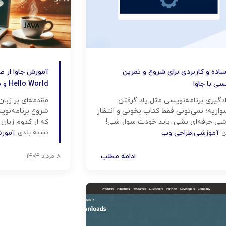
ه ساده و کاربردی برای شروع و تمرین
آموزش جاوا از صف
یسی با جاوا
Hello World و مفاهیم پایه
دگیری برنامه‌نویسی مثل یاد گرفتن
مقدمه‌ای بر زبا
واریه؛ نمی‌تونی فقط کتاب بخونی و انتظار
شروع برنامه‌نو
شی حرفه‌ای بشی. باید خودت سوار شی!
که از کدوم زبان
مقاله که توسط شرکت پرتو تبریز آماده
پیشنهادها دیده 
ی
آموزشی
,
طراحی وب
دسته بندی
آموز
شده قراره ۱۰ پروژه ساده و جذاب با زبان جاوا رو با
یکی از محبوب‌تری
 کنیم تا بتونی مهارت‌هات رو در دنیای
زبان‌های برنامه‌
ادامه مطلب
۸ مرداد ۱۴۰۴
ین بدی. چرا […]
مطمئن برای ورود
یکی از […]