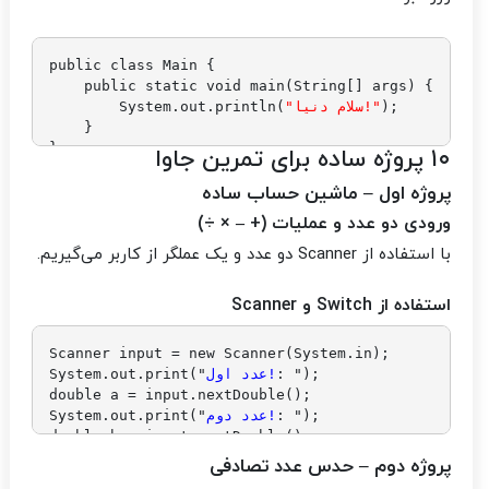
public class Main {

    public static void main(String[] args) {

);

"سلام دنیا!"
        System.out.println(
    }

}
۱۰ پروژه ساده برای تمرین جاوا
پروژه اول – ماشین حساب ساده
ورودی دو عدد و عملیات (+ – × ÷)
با استفاده از Scanner دو عدد و یک عملگر از کاربر می‌گیریم.
استفاده از Switch و Scanner
Scanner input = new Scanner(System.in);

: ");

عدد اول!
System.out.print("
double a = input.nextDouble();

: ");

عدد دوم!
System.out.print("
double b = input.nextDouble();

: ");

عملگر!
System.out.print("
پروژه دوم – حدس عدد تصادفی