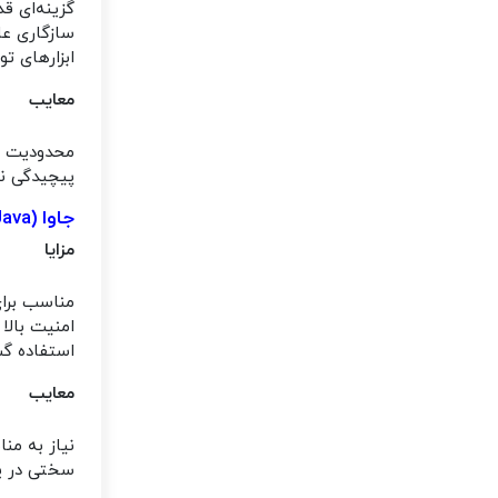
گزینه‌ای قدر
سازگاری عال
ابزارهای ت
معایب
محدودیت در
پیچیدگی نس
جاوا (Java)
مزایا
مناسب برای
امنیت بالا 
استفاده گس
معایب
نیاز به من
سختی در یا