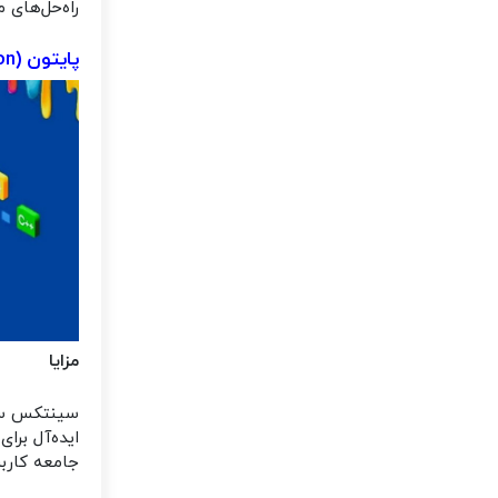
راه‌حل‌های م
پایتون (Python)
مزایا
سینتکس ساد
ایده‌آل برا
جامعه کاربر