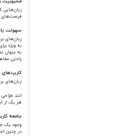
محبوبیت ز
زبان‌هایی ک
فرصت‌های شغ
سهولت یاد
زبان‌های بر
به ویژه برا
به عنوان نم
راحتی مفاهی
کاربردهای
زبان‌های بر
انند طراحی
هر یک از ای
جامعه کارب
وجود یک جام
در چنین اجت