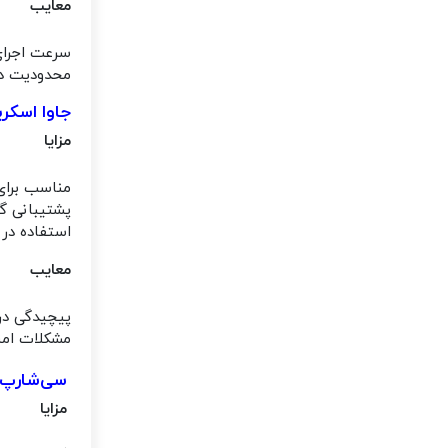
معایب
سرعت اجرای
محدودیت در
جاوا اسکریپت (pt
مزایا
مناسب برای
پشتیبانی گسترده
استفاده در توس
معایب
پیچیدگی در
مشکلات امنی
سی‌شارپ (C#
مزایا